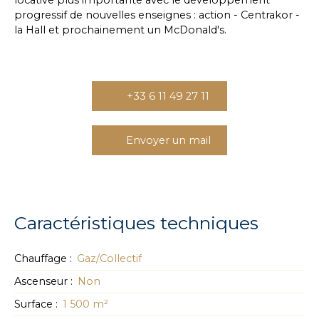
locative plus importante avec le développement
progressif de nouvelles enseignes : action - Centrakor -
la Hall et prochainement un McDonald's.
+33 6 11 49 27 11
Envoyer un mail
Caractéristiques techniques
Chauffage
:
Gaz/Collectif
Ascenseur
:
Non
Surface
:
1 500
m²