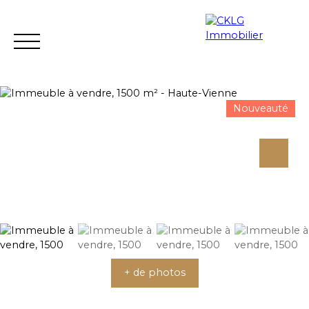
Nouveauté
L'AGENCE
A VENDRE
A LOUER
LOCATION VACANCE
Estimation
+ de photos