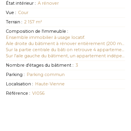
État intérieur
:
A rénover
Vue
:
Cour
Terrain
:
2 157
m²
Composition de l'immeuble
:
Ensemble immobilier à usage locatif.
Aile droite du bâtiment à rénover entièrement (200 m² au sol sur 3 niveaux) Potentiel intéressant de création de 8 nouveaux logements. A l'arrière du bâti, un jardin vient agrémenter l'ensemble.
Sur la partie centrale du bâti on retrouve 4 appartements dont 3 loués (2 de 64 m² et 2 de 74 m² au rez-de-chaussée et 1er étage ) - possibilité de créer 2 appartements supplémentaires au 2ème étage.
Sur l'aile gauche du bâtiment, un appartement indépendant avec un grand garage au rez-de-chaussée (2 voitures) - habitation à l'étage de type T5 en duplex loué bénéficie de son propre jardin. Un préau et une cour complètent ce bien.
Nombre d'étages du bâtiment
:
3
Parking
:
Parking commun
Localisation
:
Haute-Vienne
Référence
:
VI056