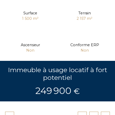
Surface
Terrain
1 500
m²
2 157
m²
Ascenseur
Conforme ERP
Non
Non
Immeuble à usage locatif à fort
potentiel
249 900
€