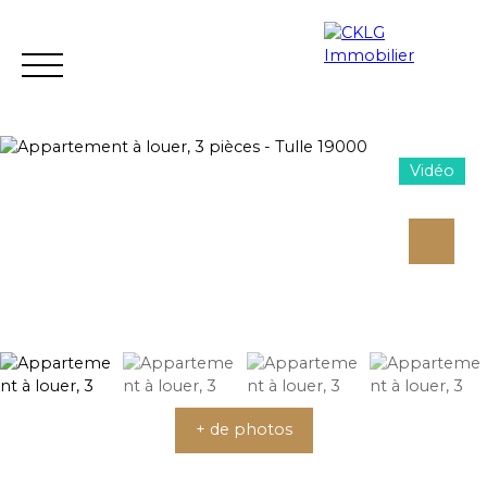
Vidéo
L'AGENCE
A VENDRE
A LOUER
LOCATION VACANCE
Estimation
+ de photos