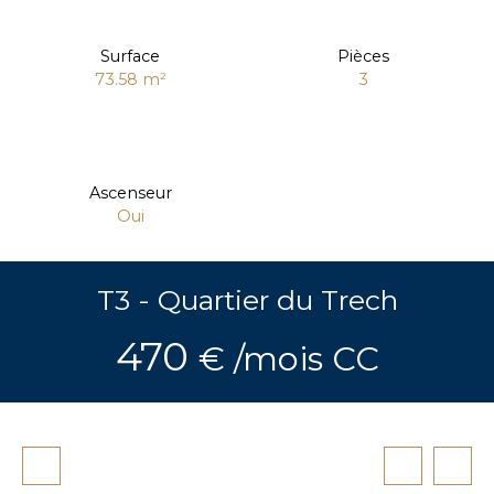
Surface
Pièces
73.58
m²
3
Ascenseur
Oui
T3 - Quartier du Trech
470
€ /mois CC