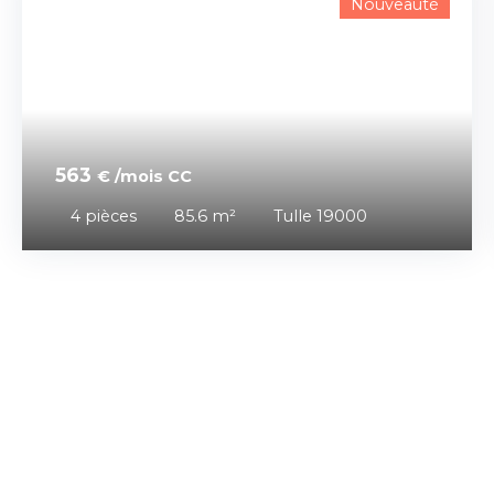
Nouveauté
563
€ /mois CC
4
pièces
85.6
m²
Tulle 19000